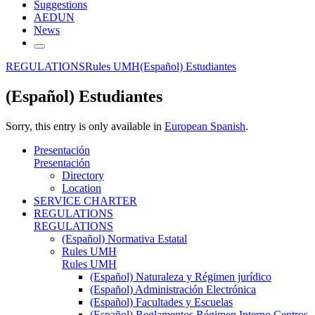
Suggestions
AEDUN
News
REGULATIONS
Rules UMH
(Español) Estudiantes
(Español) Estudiantes
Sorry, this entry is only available in
European Spanish
.
Presentación
Presentación
Directory
Location
SERVICE CHARTER
REGULATIONS
REGULATIONS
(Español) Normativa Estatal
Rules UMH
Rules UMH
(Español) Naturaleza y Régimen jurídico
(Español) Administración Electrónica
(Español) Facultades y Escuelas
(Español) Reglamentos Régimen Interno Centros