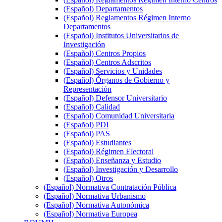
(Español) Departamentos
(Español) Reglamentos Régimen Interno
Departamentos
(Español) Institutos Universitarios de
Investigación
(Español) Centros Propios
(Español) Centros Adscritos
(Español) Servicios y Unidades
(Español) Órganos de Gobierno y
Representación
(Español) Defensor Universitario
(Español) Calidad
(Español) Comunidad Universitaria
(Español) PDI
(Español) PAS
(Español) Estudiantes
(Español) Régimen Electoral
(Español) Enseñanza y Estudio
(Español) Investigación y Desarrollo
(Español) Otros
(Español) Normativa Contratación Pública
(Español) Normativa Urbanismo
(Español) Normativa Autonómica
(Español) Normativa Europea