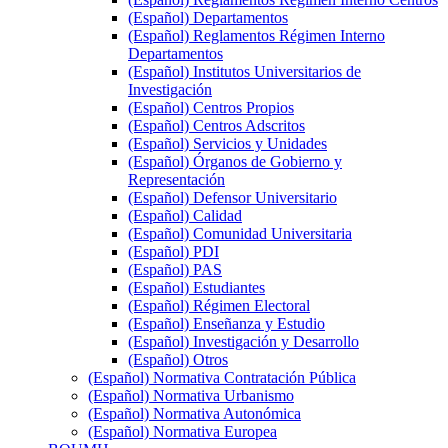
(Español) Departamentos
(Español) Reglamentos Régimen Interno
Departamentos
(Español) Institutos Universitarios de
Investigación
(Español) Centros Propios
(Español) Centros Adscritos
(Español) Servicios y Unidades
(Español) Órganos de Gobierno y
Representación
(Español) Defensor Universitario
(Español) Calidad
(Español) Comunidad Universitaria
(Español) PDI
(Español) PAS
(Español) Estudiantes
(Español) Régimen Electoral
(Español) Enseñanza y Estudio
(Español) Investigación y Desarrollo
(Español) Otros
(Español) Normativa Contratación Pública
(Español) Normativa Urbanismo
(Español) Normativa Autonómica
(Español) Normativa Europea