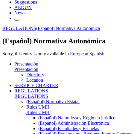
Suggestions
AEDUN
News
REGULATIONS
(Español) Normativa Autonómica
(Español) Normativa Autonómica
Sorry, this entry is only available in
European Spanish
.
Presentación
Presentación
Directory
Location
SERVICE CHARTER
REGULATIONS
REGULATIONS
(Español) Normativa Estatal
Rules UMH
Rules UMH
(Español) Naturaleza y Régimen jurídico
(Español) Administración Electrónica
(Español) Facultades y Escuelas
(Español) Reglamentos Régimen Interno Centros