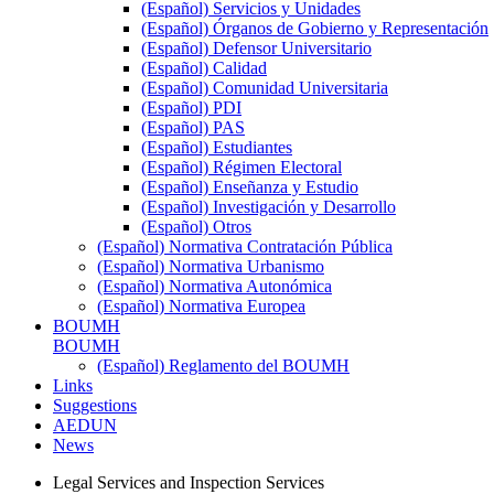
(Español) Servicios y Unidades
(Español) Órganos de Gobierno y Representación
(Español) Defensor Universitario
(Español) Calidad
(Español) Comunidad Universitaria
(Español) PDI
(Español) PAS
(Español) Estudiantes
(Español) Régimen Electoral
(Español) Enseñanza y Estudio
(Español) Investigación y Desarrollo
(Español) Otros
(Español) Normativa Contratación Pública
(Español) Normativa Urbanismo
(Español) Normativa Autonómica
(Español) Normativa Europea
BOUMH
BOUMH
(Español) Reglamento del BOUMH
Links
Suggestions
AEDUN
News
Legal Services and Inspection Services