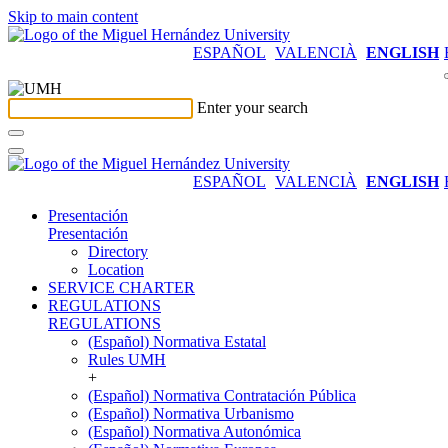
Skip to main content
ESPAÑOL
VALENCIÀ
ENGLISH
Enter your search
ESPAÑOL
VALENCIÀ
ENGLISH
Presentación
Presentación
Directory
Location
SERVICE CHARTER
REGULATIONS
REGULATIONS
(Español) Normativa Estatal
Rules UMH
+
(Español) Normativa Contratación Pública
(Español) Normativa Urbanismo
(Español) Normativa Autonómica