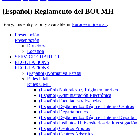
(Español) Reglamento del BOUMH
Sorry, this entry is only available in
European Spanish
.
Presentación
Presentación
Directory
Location
SERVICE CHARTER
REGULATIONS
REGULATIONS
(Español) Normativa Estatal
Rules UMH
Rules UMH
(Español) Naturaleza y Régimen jurídico
(Español) Administración Electrónica
(Español) Facultades y Escuelas
(Español) Reglamentos Régimen Interno Centros
(Español) Departamentos
(Español) Reglamentos Régimen Interno Departa
(Español) Institutos Universitarios de Investigació
(Español) Centros Propios
(Español) Centros Adscritos