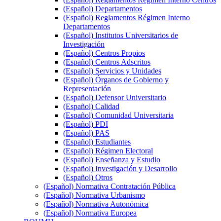
(Español) Departamentos
(Español) Reglamentos Régimen Interno
Departamentos
(Español) Institutos Universitarios de
Investigación
(Español) Centros Propios
(Español) Centros Adscritos
(Español) Servicios y Unidades
(Español) Órganos de Gobierno y
Representación
(Español) Defensor Universitario
(Español) Calidad
(Español) Comunidad Universitaria
(Español) PDI
(Español) PAS
(Español) Estudiantes
(Español) Régimen Electoral
(Español) Enseñanza y Estudio
(Español) Investigación y Desarrollo
(Español) Otros
(Español) Normativa Contratación Pública
(Español) Normativa Urbanismo
(Español) Normativa Autonómica
(Español) Normativa Europea