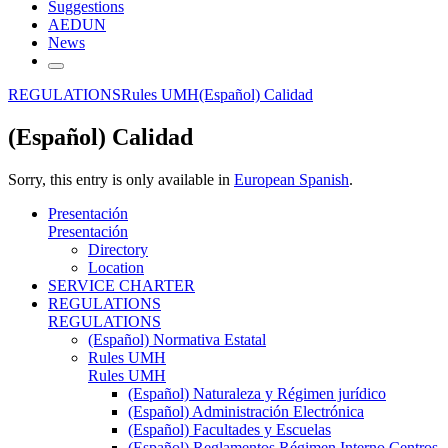
Suggestions
AEDUN
News
REGULATIONS
Rules UMH
(Español) Calidad
(Español) Calidad
Sorry, this entry is only available in
European Spanish
.
Presentación
Presentación
Directory
Location
SERVICE CHARTER
REGULATIONS
REGULATIONS
(Español) Normativa Estatal
Rules UMH
Rules UMH
(Español) Naturaleza y Régimen jurídico
(Español) Administración Electrónica
(Español) Facultades y Escuelas
(Español) Reglamentos Régimen Interno Centros